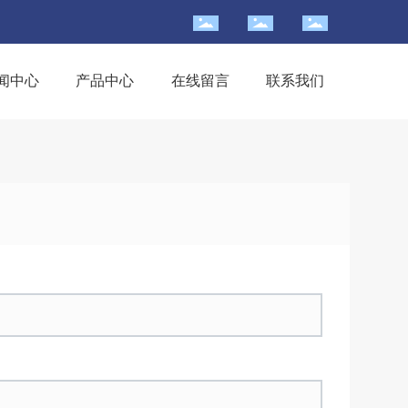
闻中心
产品中心
在线留言
联系我们