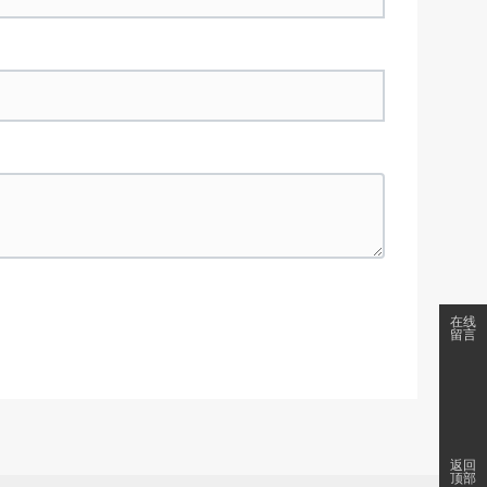
在线
留言
返回
顶部